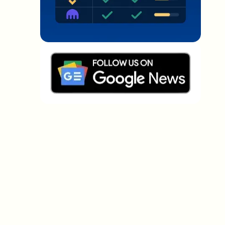
Welche Themen sollen wir vertiefen?
Wähle aus, was dich aktuell beschäftigt. Deine
Auswahl fließt direkt in unsere Themenplanung ein.
Crypto-News, die wirklich Mehrwert
bringen.