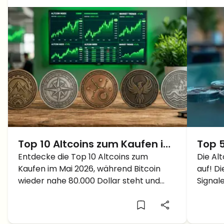
Top 10 Altcoins zum Kaufen im
Top 5
Mai 2026, während Bitcoin
Entdecke die Top 10 Altcoins zum
Woch
Die Al
Kaufen im Mai 2026, während Bitcoin
auf! D
wieder Richtung 80.000 Dollar
richt
wieder nahe 80.000 Dollar steht und
Signal
steigt
Kapital in starke Krypto Assets fließt.
richti