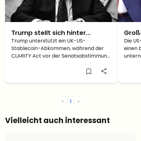
Trump stellt sich hinter
Groß
Stablecoins – und die US-
Trump unterstützt ein UK-US-
dass
Die US
Stablecoin-Abkommen, während der
einen 
Banken bekommen Panik
Stab
CLARITY Act vor der Senatsabstimmung
untern
sind
steht – und Banken fürchten um ihre
tatsäc
Einlagen. Das steckt dahinter.
leicht
können,
<
1
>
Vielleicht auch interessant