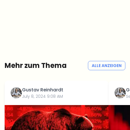
Crypto-News, die wirklich Mehrwert bringen.
Wöchentlich. 60 Sekunden Lesezeit. Sorgfältig kuratiert von unserer
Redaktion — kein Hype, keine Werbe-Mails, kein Spam.
Kein Spam
Datenschutzerklärung
Mehr zum Thema
ALLE ANZEIGEN
Gustav Reinhardt
G
July 8, 2024 9:08 AM
S