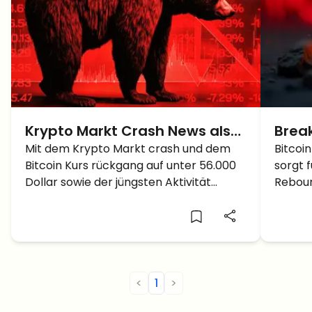
Krypto Markt Crash News als
Break
BTC Kurs Absturz unter 56K
Mit dem Krypto Markt crash und dem
unter
Bitcoin
Bitcoin Kurs rückgang auf unter 56.000
sorgt 
als 
Dollar sowie der jüngsten Aktivität
Reboun
ruhender BTC Whale was kommt als
Abstur
Nächstes: eine Korrektur oder ein
weiterer Absturz?
<
1
>