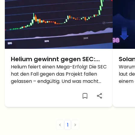
Helium gewinnt gegen SEC:
Sola
Was jetzt für den Helium Kurs?
Helium feiert einen Mega-Erfolg! Die SEC
SOL 
Warum 
hat den Fall gegen das Projekt fallen
laut d
gelassen – endgültig. Und was macht
einem 
der HNT-Kurs? Steigt natürlich! Aber wie
Solana
weit kann das Ganze noch gehen?
neues 
<
1
>