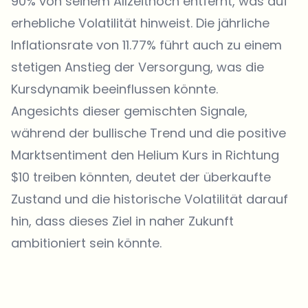
90% von seinem Allzeithoch entfernt, was auf
erhebliche Volatilität hinweist. Die jährliche
Inflationsrate von 11.77% führt auch zu einem
stetigen Anstieg der Versorgung, was die
Kursdynamik beeinflussen könnte.
Angesichts dieser gemischten Signale,
während der bullische Trend und die positive
Marktsentiment
den Helium Kurs
in Richtung
$10 treiben könnten, deutet der überkaufte
Zustand und die historische Volatilität darauf
hin, dass dieses Ziel in naher Zukunft
ambitioniert sein könnte.
Welche Themen sollen wir vertiefen?
Wähle aus, was dich aktuell beschäftigt. Deine Auswahl fließt direkt
in unsere Themenplanung ein.