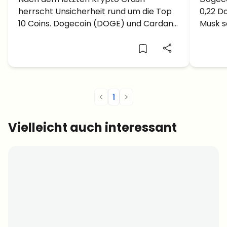
und Cardano passiert?
Rück
herrscht Unsicherheit rund um die Top
0,22 D
und 
10 Coins. Dogecoin (DOGE) und Cardano
Musk s
zu 1 
(ADA) wurden bereits im Ranking
bekann
überholt – ist Solana (SOL) als nächstes
steht 
dran?
Dollar 
<
1
>
Vielleicht auch interessant