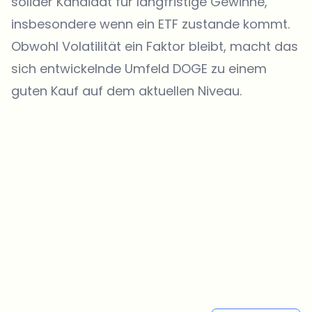
solider Kandidat für langfristige Gewinne,
insbesondere wenn ein ETF zustande kommt.
Obwohl Volatilität ein Faktor bleibt, macht das
sich entwickelnde Umfeld DOGE zu einem
guten Kauf auf dem aktuellen Niveau.
Welche Themen sollen wir vertiefen?
Wähle aus, was dich aktuell beschäftigt. Deine Auswahl fließt direkt
in unsere Themenplanung ein.
Crypto-News, die wirklich Mehrwert bringen.
Wöchentlich. 60 Sekunden Lesezeit. Sorgfältig kuratiert von unserer
Redaktion — kein Hype, keine Werbe-Mails, kein Spam.
Kein Spam
Datenschutzerklärung