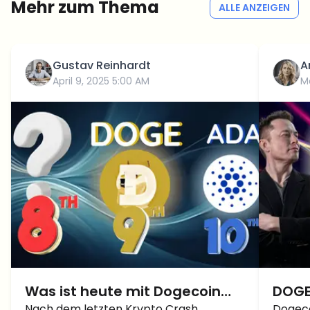
Mehr zum Thema
ALLE ANZEIGEN
Gustav Reinhardt
A
April 9, 2025 5:00 AM
M
Was ist heute mit Dogecoin
DOGE
Nach dem letzten Krypto Crash
Dogeco