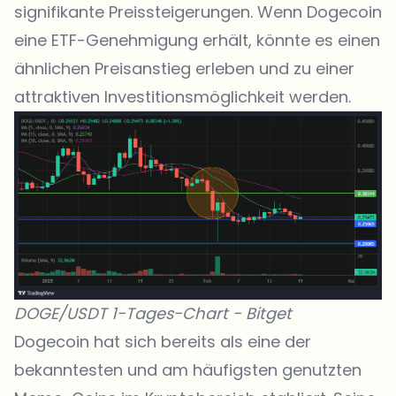
signifikante Preissteigerungen. Wenn Dogecoin
eine ETF-Genehmigung erhält, könnte es einen
ähnlichen Preisanstieg erleben und zu einer
attraktiven Investitionsmöglichkeit werden.
DOGE/USDT 1-Tages-Chart -
Bitget
Dogecoin
hat sich bereits als eine der
bekanntesten und am häufigsten genutzten