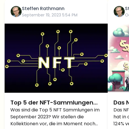
Steffen Rathmann
S
September 19, 2023 5:54 PM
O
Top 5 der NFT-Sammlungen
Das 
nach gehandeltem Volumen
Was sind die Top 5 NFT Sammlungen im
Ethe
Das NF
September 2023? Wir stellen die
hat in
im September 2023
als 
Kollektionen vor, die im Moment noch
124% v