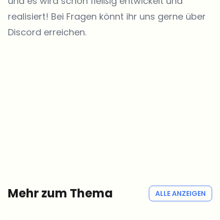
und es wird schon fleißig entwickelt und
realisiert! Bei Fragen könnt ihr uns gerne über
Discord erreichen.
Welche Themen sollen wir vertiefen?
Wähle aus, was dich aktuell beschäftigt. Deine Auswahl fließt direkt
in unsere Themenplanung ein.
Crypto-News, die wirklich Mehrwert bringen.
Wöchentlich. 60 Sekunden Lesezeit. Sorgfältig kuratiert von unserer
Redaktion — kein Hype, keine Werbe-Mails, kein Spam.
Kein Spam
Datenschutzerklärung
Mehr zum Thema
ALLE ANZEIGEN