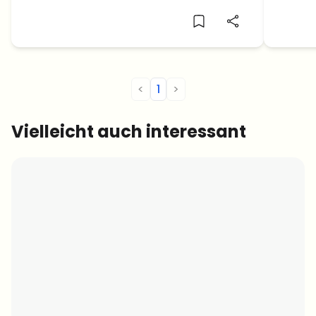
sehr beliebt sind.
Bullrun
<
1
>
Vielleicht auch interessant