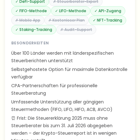
✓
DeFi-Support
✗
Steuerberater-Export
✓
FIFO-Methode
✓
LIFO-Methode
✓
API-Zugang
✗
Mobile App
✗
Kostenloser Plan
✓
NFT-Tracking
✓
Staking-Tracking
✗
Audit-Support
BESONDERHEITEN
Über 100 Länder werden mit länderspezifischen
Steuerberichten unterstützt
Selbstgehostete Option für maximale Datenkontrolle
verfügbar
CPA-Partnerschaften für professionelle
Steuerberatung
Umfassende Unterstützung aller gängigen
Steuermethoden (FIFO, LIFO, HIFO, ACB, AVCO)
⏰ Frist: Die Steuererklärung 2025 muss ohne
Steuerberater bis zum 31. Juli 2026 abgegeben
werden – der Krypto-Steuerreport ist in wenigen