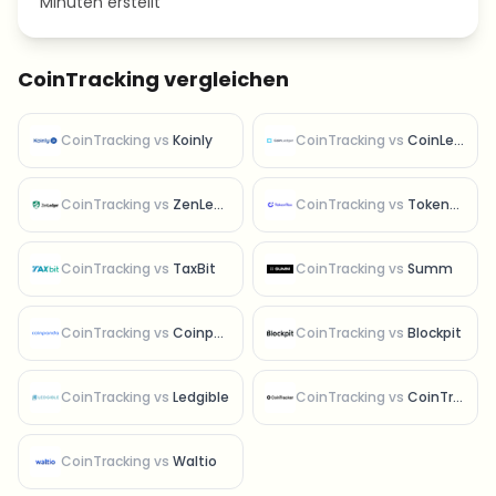
Minuten erstellt
CoinTracking vergleichen
CoinTracking
vs
Koinly
CoinTracking
vs
CoinLedger
CoinTracking
vs
ZenLedger
CoinTracking
vs
TokenTax
CoinTracking
vs
TaxBit
CoinTracking
vs
Summ
CoinTracking
vs
Coinpanda
CoinTracking
vs
Blockpit
CoinTracking
vs
Ledgible
CoinTracking
vs
CoinTracker
CoinTracking
vs
Waltio