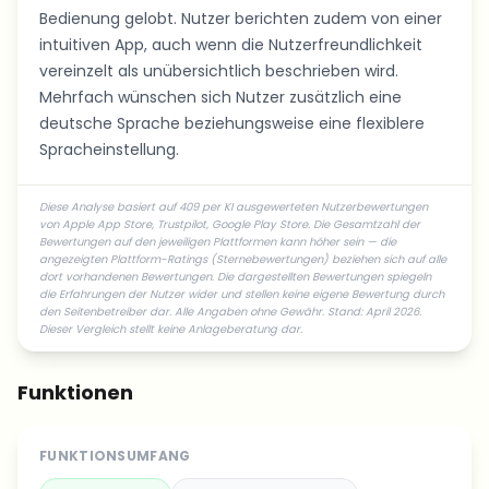
Bedienung gelobt. Nutzer berichten zudem von einer
intuitiven App, auch wenn die Nutzerfreundlichkeit
vereinzelt als unübersichtlich beschrieben wird.
Mehrfach wünschen sich Nutzer zusätzlich eine
deutsche Sprache beziehungsweise eine flexiblere
Spracheinstellung.
Diese Analyse basiert auf 409 per KI ausgewerteten Nutzerbewertungen
von Apple App Store, Trustpilot, Google Play Store. Die Gesamtzahl der
Bewertungen auf den jeweiligen Plattformen kann höher sein — die
angezeigten Plattform-Ratings (Sternebewertungen) beziehen sich auf alle
dort vorhandenen Bewertungen. Die dargestellten Bewertungen spiegeln
die Erfahrungen der Nutzer wider und stellen keine eigene Bewertung durch
den Seitenbetreiber dar. Alle Angaben ohne Gewähr. Stand: April 2026.
Dieser Vergleich stellt keine Anlageberatung dar.
Funktionen
FUNKTIONSUMFANG