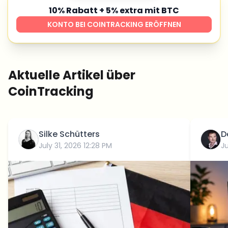
10% Rabatt + 5% extra mit BTC
KONTO BEI COINTRACKING ERÖFFNEN
Aktuelle Artikel über
CoinTracking
Silke Schütters
D
July 31, 2026 12:28 PM
Ju