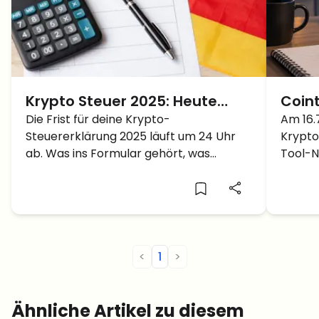
Krypto Steuer 2025: Heute
Coin
endet die Frist, das musst du
Die Frist für deine Krypto-
Kryp
Am 16.7
Steuererklärung 2025 läuft um 24 Uhr
Krypto
jetzt tun
ab. Was ins Formular gehört, was
Tool-N
steuerfrei bleibt und was ein
dabei s
Verspätungszuschlag kostet.
<
1
>
Ähnliche Artikel zu diesem