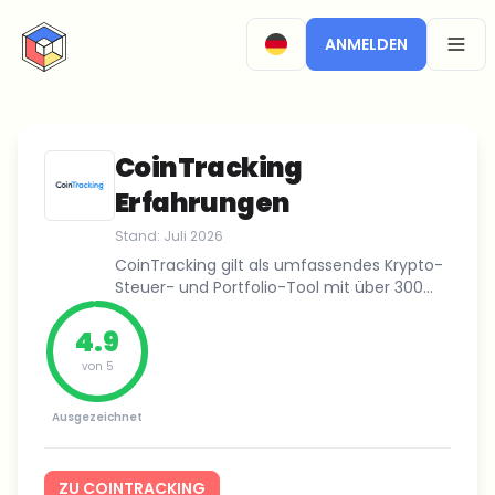
CryptoTicker
ANMELDEN
OPEN
CoinTracking
Erfahrungen
Stand:
Juli 2026
CoinTracking gilt als umfassendes Krypto-
Steuer- und Portfolio-Tool mit über 300
Börsen-Integrationen und 27+
Exportformaten.
4.9
von 5
Ausgezeichnet
ZU COINTRACKING