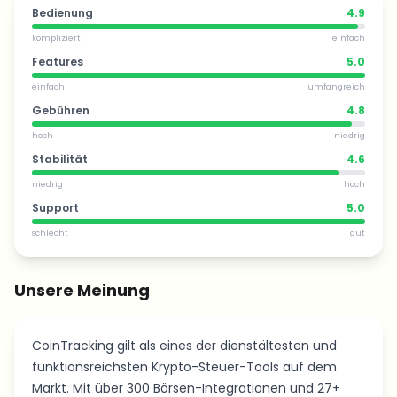
Bedienung
4.9
kompliziert
einfach
Features
5.0
einfach
umfangreich
Gebühren
4.8
hoch
niedrig
Stabilität
4.6
niedrig
hoch
Support
5.0
schlecht
gut
Unsere Meinung
CoinTracking gilt als eines der dienstältesten und
funktionsreichsten Krypto-Steuer-Tools auf dem
Markt. Mit über 300 Börsen-Integrationen und 27+