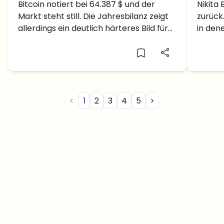
hält die 64.000 $, Hyperliquid
Bitcoin notiert bei 64.387 $ und der
Krypt
Nikita 
Markt steht still. Die Jahresbilanz zeigt
zurück
verdoppelt sich im
der 
allerdings ein deutlich härteres Bild für
in den
Jahresverlauf
die meisten Altcoins.
mit Vi
eine e
<
1
2
3
4
5
>