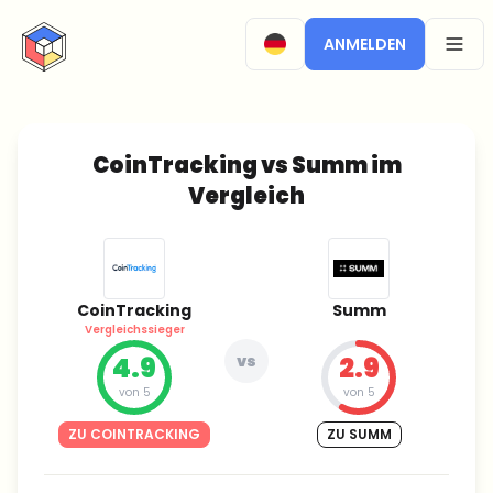
CryptoTicker
ANMELDEN
OPEN
CoinTracking vs Summ im
Vergleich
CoinTracking
Summ
Vergleichssieger
4.9
vs
2.9
von 5
von 5
ZU COINTRACKING
ZU SUMM