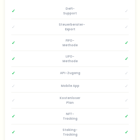
DeFi-
✓
✓
Support
Steuerberater-
✓
✓
Export
FIFO-
✓
✓
Methode
LIFO-
✓
✓
Methode
✓
✓
API-Zugang
✓
✓
Mobile App
Kostenloser
✓
✓
Plan
NFT-
✓
✓
Tracking
Staking-
✓
✓
Tracking