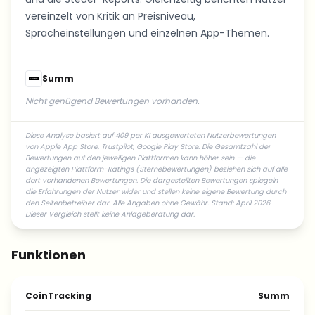
vereinzelt von Kritik an Preisniveau,
Spracheinstellungen und einzelnen App-Themen.
Summ
Nicht genügend Bewertungen vorhanden.
Diese Analyse basiert auf 409 per KI ausgewerteten Nutzerbewertungen
von Apple App Store, Trustpilot, Google Play Store. Die Gesamtzahl der
Bewertungen auf den jeweiligen Plattformen kann höher sein — die
angezeigten Plattform-Ratings (Sternebewertungen) beziehen sich auf alle
dort vorhandenen Bewertungen. Die dargestellten Bewertungen spiegeln
die Erfahrungen der Nutzer wider und stellen keine eigene Bewertung durch
den Seitenbetreiber dar. Alle Angaben ohne Gewähr. Stand: April 2026.
Dieser Vergleich stellt keine Anlageberatung dar.
Funktionen
CoinTracking
Summ