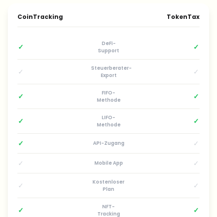
CoinTracking
TokenTax
DeFi-
✓
✓
Support
Steuerberater-
✓
✓
Export
FIFO-
✓
✓
Methode
LIFO-
✓
✓
Methode
✓
✓
API-Zugang
✓
✓
Mobile App
Kostenloser
✓
✓
Plan
NFT-
✓
✓
Tracking