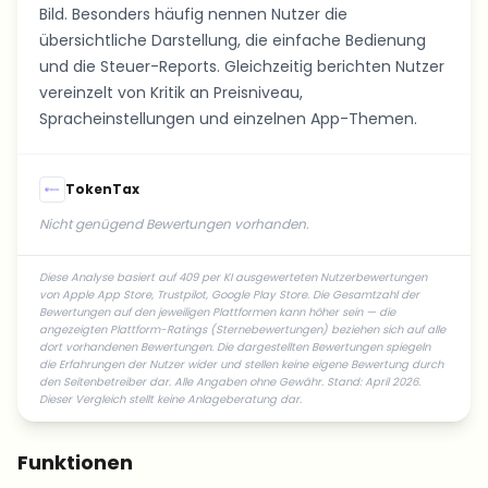
Bild. Besonders häufig nennen Nutzer die
übersichtliche Darstellung, die einfache Bedienung
und die Steuer-Reports. Gleichzeitig berichten Nutzer
vereinzelt von Kritik an Preisniveau,
Spracheinstellungen und einzelnen App-Themen.
TokenTax
Nicht genügend Bewertungen vorhanden.
Diese Analyse basiert auf 409 per KI ausgewerteten Nutzerbewertungen
von Apple App Store, Trustpilot, Google Play Store. Die Gesamtzahl der
Bewertungen auf den jeweiligen Plattformen kann höher sein — die
angezeigten Plattform-Ratings (Sternebewertungen) beziehen sich auf alle
dort vorhandenen Bewertungen. Die dargestellten Bewertungen spiegeln
die Erfahrungen der Nutzer wider und stellen keine eigene Bewertung durch
den Seitenbetreiber dar. Alle Angaben ohne Gewähr. Stand: April 2026.
Dieser Vergleich stellt keine Anlageberatung dar.
Funktionen