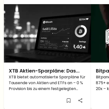
XTB Aktien-Sparpläne: Das
Bitp
steckt dahinter und so
XTB bietet automatisierte Sparpläne für
Tradi
Bitpan
Tausende von Aktien und ETFs an – 0 %
875+ e
startest du
ETFs
Provision bis zu einem festgelegten
20x – 
Volumen. Hier ist, was auf dem Tisch
Kontra
liegt und wie man anfängt.