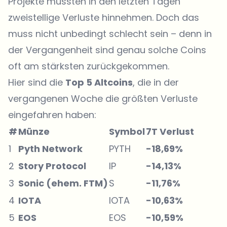
Projekte mussten in den letzten Tagen
zweistellige Verluste hinnehmen. Doch das
muss nicht unbedingt schlecht sein – denn in
der Vergangenheit sind genau solche Coins
oft am stärksten zurückgekommen.
Hier sind die
Top 5 Altcoins
, die in der
vergangenen Woche die größten Verluste
eingefahren haben:
#
Münze
Symbol
7T Verlust
1
Pyth Network
PYTH
-18,69%
2
Story Protocol
IP
-14,13%
3
Sonic (ehem. FTM)
S
-11,76%
4
IOTA
IOTA
-10,63%
5
EOS
EOS
-10,59%