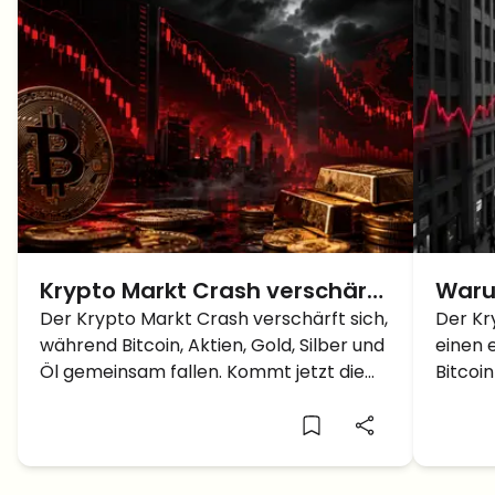
Krypto Markt Crash verschärft
Waru
sich, während Aktien, Gold und
Der Krypto Markt Crash verschärft sich,
Kryp
Der Kr
während Bitcoin, Aktien, Gold, Silber und
einen 
Bitcoin gemeinsam fallen
Öl gemeinsam fallen. Kommt jetzt die
Bitcoi
nächste Marktbereinigung?
1.490 $
Krypto