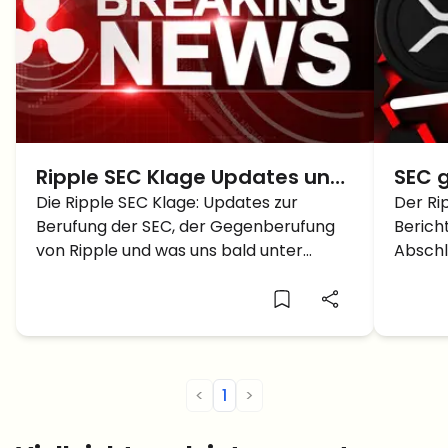
Ripple SEC Klage Updates und
SEC g
Ausblick unter Trumps Pro
Die Ripple SEC Klage: Updates zur
Absc
Der Ri
Berufung der SEC, der Gegenberufung
Berich
Crypto SEC
XRP 
von Ripple und was uns bald unter
Abschl
Trumps pro crypto freundlicher SEC
XRP Ku
Führung erwartet – alles in diesem
Krypt
Artikel!
<
1
>