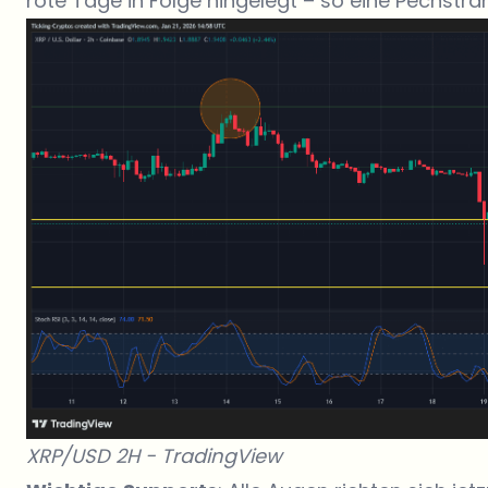
rote Tage in Folge hingelegt – so eine Pechsträ
XRP/USD 2H -
TradingView