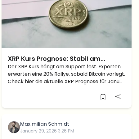
XRP Kurs Prognose: Stabil am
Support – Kommt jetzt der 20%
Der XRP Kurs hängt am Support fest. Experten
erwarten eine 20% Rallye, sobald Bitcoin vorlegt.
Ausbruch?
Check hier die aktuelle XRP Prognose für Januar
2026.
Maximilian Schmidt
January 29, 2026 3:26 PM