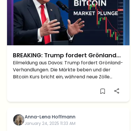
BREAKING: Trump fordert Grönland-
Verhandlungen in Davos – Bitcoin
Eilmeldung aus Davos: Trump fordert Grönland-
Verhandlungen. Die Märkte beben und der
und Aktien stürzen ab
Bitcoin Kurs bricht ein, während neue Zölle
gegen Europa drohen.
Anna-Lena Hoffmann
January 24, 2025 11:33 AM