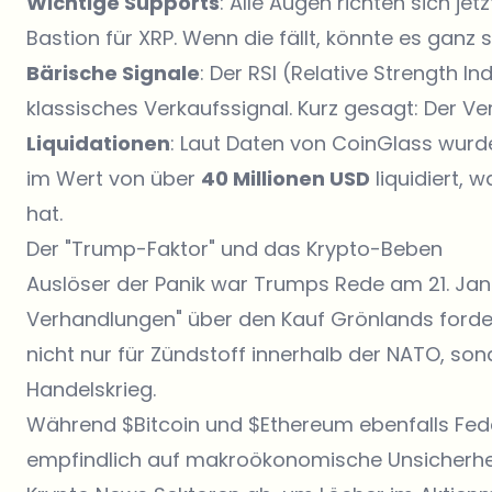
Wichtige Supports
: Alle Augen richten sich jet
Bastion für XRP. Wenn die fällt, könnte es ganz 
Bärische Signale
: Der RSI (Relative Strength In
klassisches Verkaufssignal. Kurz gesagt: Der Ve
Liquidationen
: Laut Daten von
CoinGlass
wurde
im Wert von über
40 Millionen USD
liquidiert, 
hat.
Der "Trump-Faktor" und das Krypto-Beben
Auslöser der Panik war Trumps Rede am 21. Janu
Verhandlungen" über den Kauf Grönlands forde
nicht nur für Zündstoff innerhalb der NATO, so
Handelskrieg.
Während $Bitcoin und $Ethereum ebenfalls Fed
empfindlich auf makroökonomische Unsicherheit. 