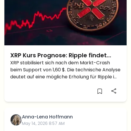
XRP Kurs Prognose: Ripple findet
starken Support beim Kurs von 1,60
XRP stabilisiert sich nach dem Markt-Crash
beim Support von 1,60 $. Die technische Analyse
$
deutet auf eine mögliche Erholung für Ripple im
Februar 2026 hin.
Anna-Lena Hoffmann
May 14, 2026 8:57 AM