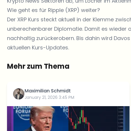
Krypto
News
Sektoren ab, um Löcher im Aktienmar
Wie geht es für Ripple (XRP) weiter?
Der
XRP Kurs
steckt aktuell in der Klemme zwis
unberechenbarer Diplomatie. Damit es wieder 
nachhaltig zurückerobern. Bis dahin wird Davo
aktuellen Kurs-Updates.
Mehr zum Thema
Maximilian Schmidt
January 21, 2026 3:45 PM