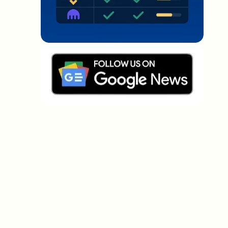
Welche Themen sollen wir vertiefen?
Wähle aus, was dich aktuell beschäftigt. Deine
Auswahl fließt direkt in unsere Themenplanung ein.
Crypto-News, die wirklich Mehrwert
bringen.