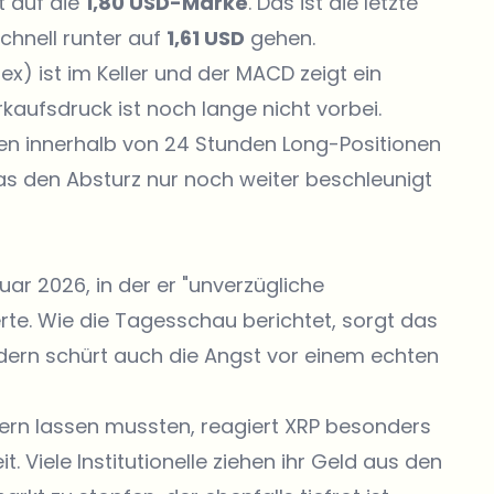
zt auf die
1,80 USD-Marke
. Das ist die letzte
schnell runter auf
1,61 USD
gehen.
dex) ist im Keller und der MACD zeigt ein
rkaufsdruck ist noch lange nicht vorbei.
n innerhalb von 24 Stunden Long-Positionen
was den Absturz nur noch weiter beschleunigt
ar 2026, in der er "unverzügliche
rte. Wie die
Tagesschau
berichtet, sorgt das
ndern schürt auch die Angst vor einem echten
ern lassen mussten, reagiert XRP besonders
Viele Institutionelle ziehen ihr Geld aus den