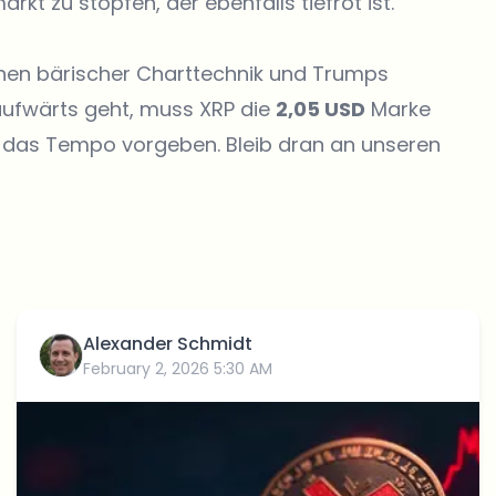
kt zu stopfen, der ebenfalls tiefrot ist.
chen bärischer Charttechnik und Trumps
aufwärts geht, muss XRP die
2,05 USD
Marke
s das Tempo vorgeben. Bleib dran an unseren
Alexander Schmidt
February 2, 2026 5:30 AM