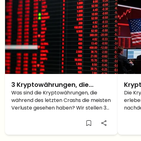
3 Kryptowährungen, die
Kryp
während des aktuellen
Was sind die Kryptowährungen, die
geop
Die Kr
während des letzten Crashs die meisten
erlebe
Krypto-Crashs die stärksten
Milli
Verluste gesehen haben? Wir stellen 3
nachde
Verluste sahen
stark betroffene Coins vor.
Friede
Situat