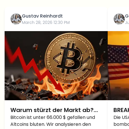
Gustav Reinhardt
G
March 28, 2026 12:30 PM
Ju
Warum stürzt der Markt ab?
BREA
Bitcoin unter 66.000 $ bei
Bitcoin ist unter 66.000 $ gefallen und
nach
Die US
Altcoins bluten. Wir analysieren den
bombar
explodierenden
ange