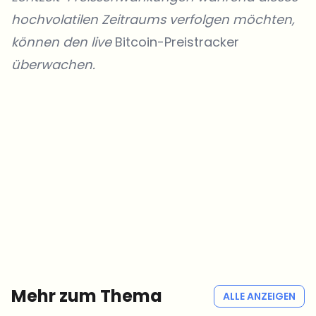
hochvolatilen Zeitraums verfolgen möchten,
können den live
Bitcoin-Preistracker
überwachen.
Welche Themen sollen wir vertiefen?
Wähle aus, was dich aktuell beschäftigt. Deine Auswahl fließt direkt
in unsere Themenplanung ein.
Crypto-News, die wirklich Mehrwert bringen.
Wöchentlich. 60 Sekunden Lesezeit. Sorgfältig kuratiert von unserer
Redaktion — kein Hype, keine Werbe-Mails, kein Spam.
Kein Spam
Datenschutzerklärung
Mehr zum Thema
ALLE ANZEIGEN