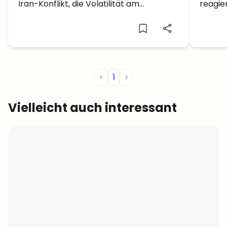
Iran-Konflikt, die Volatilität am
reagier
geopolitischen Risiken.
Mont
Anleihenmarkt und die restriktive Fed
Anlege
als Kurstreiber.
Wochen
eine n
<
1
>
Vielleicht auch interessant