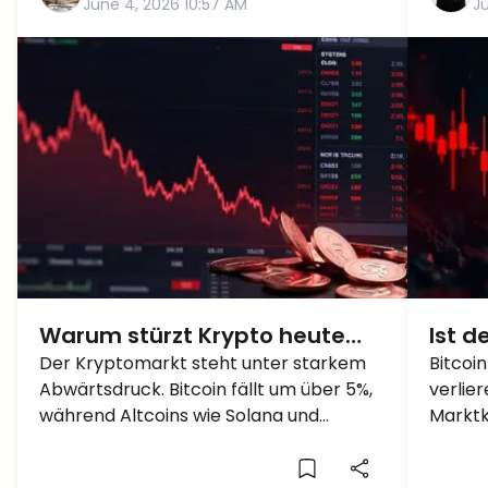
June 4, 2026 10:57 AM
J
Warum stürzt Krypto heute
Ist d
ab? Markt-Liquidation radiert
Der Kryptomarkt steht unter starkem
manip
Bitcoi
Abwärtsdruck. Bitcoin fällt um über 5%,
verlier
Milliarden aus
verli
während Altcoins wie Solana und
Marktk
Abfl
Ethereum noch schwerere Verluste
Abflüs
erleiden.
Marktm