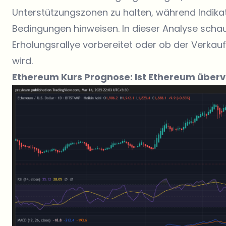
Unterstützungszonen zu halten, während Indika
Bedingungen hinweisen. In dieser Analyse schau
Erholungsrallye vorbereitet oder ob der Verkau
wird.
Ethereum Kurs Prognose: Ist Ethereum überve