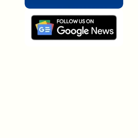
Welche Themen sollen wir vertiefen?
Wähle aus, was dich aktuell beschäftigt. Deine
Auswahl fließt direkt in unsere Themenplanung ein.
Crypto-News, die wirklich Mehrwert
bringen.
Wöchentlich. 60 Sekunden Lesezeit. Sorgfältig
kuratiert von unserer Redaktion — kein Hype, keine
Werbe-Mails, kein Spam.