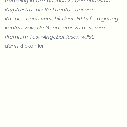
frühzeitig Informationen zu den neuesten
Krypto-Trends! So konnten unsere
Kunden
auch verschiedene NFTs früh genug
kaufen. Falls du Genaueres zu unserem
Premium Test-Angebot lesen willst,
dann
klicke hier!
Welche Themen sollen wir vertiefen?
Wähle aus, was dich aktuell beschäftigt. Deine Auswahl fließt direkt
in unsere Themenplanung ein.
Crypto-News, die wirklich Mehrwert bringen.
Wöchentlich. 60 Sekunden Lesezeit. Sorgfältig kuratiert von unserer
Redaktion — kein Hype, keine Werbe-Mails, kein Spam.