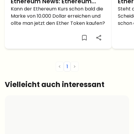
Ethereum News: Ethereum
Ethe
Kurs kann bald 10.000 US-
Kann der Ethereum Kurs schon bald die
Schei
Steht 
Marke von 10.000 Dollar erreichen und
Scheid
Dollar erreichen – Jetzt
in 12
ollte man jetzt den Ether Token kaufen?
schon 
kaufen?
stürzt
<
1
>
Vielleicht auch interessant