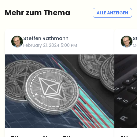
Kein Spam
Datenschutzerklärung
Mehr zum Thema
ALLE ANZEIGEN
Steffen Rathmann
S
February 21, 2024 5:00 PM
O