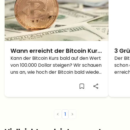
Wann erreicht der Bitcoin Kurs
3 Gr
die 100.000 Dollar? – Ein Blick in
Kann der Bitcoin Kurs bald auf den Wert
Bitco
Der Bi
von 100.000 Dollar steigen? Wir schauen
schon 
die Zukunft
scho
uns an, wie hoch der Bitcoin bald wieder
erreic
steigen kann.
beitra
<
1
>