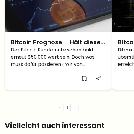
Bitcoin Prognose – Hält dieses
Bitco
Level, könnten wir $50.000 je
Der Bitcoin Kurs könnte schon bald
tief 
Bitcoin
erneut $50.000 wert sein. Doch was
übersti
Bitcoin sehen!
muss dafür passieren? Wir von
erreic
CryptoTicker klären euch auf!
formte
Doch nu
Prozent
vorbei?
<
1
>
Vielleicht auch interessant