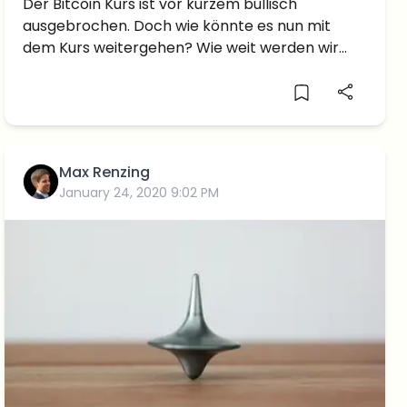
BULLISCH aus! Wie weit wird BTC
Der Bitcoin Kurs ist vor kurzem bullisch
ausgebrochen. Doch wie könnte es nun mit
steigen?
dem Kurs weitergehen? Wie weit werden wir
steigen?
Max Renzing
January 24, 2020 9:02 PM