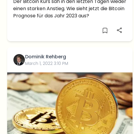
Wird der BTC im nächsten Jahr
Der Bitcoin Kurs sah in den letzten Tagen wieder
einen starken Anstieg. Wie sieht jetzt die Bitcoin
wieder bullisch?
Prognose für das Jahr 2023 aus?
Dominik Rehberg
March 1, 2022 3:10 PM