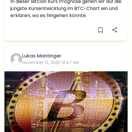
Plus – Wie geht es jetzt weiter?
In dieser Bitcoin Kurs Prognose gehen wir auf die
jüngste Kursentwicklung im BTC-Chart ein und
erklären, wo es hingehen könnte.
Lukas Mantinger
November 12, 2020 12:47 AM