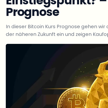
Einstiegspunkt? –
Prognose
In dieser Bitcoin Kurs Prognose gehen wir 
der näheren Zukunft ein und zeigen Kaufo