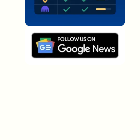
Welche Themen sollen wir vertiefen?
Wähle aus, was dich aktuell beschäftigt. Deine
Auswahl fließt direkt in unsere Themenplanung ein.
Crypto-News, die wirklich Mehrwert
bringen.