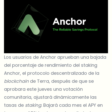
Los usuarios de Anchor aprueban una bajada
del porcentaje de rendimiento del staking
Anchor, el protocolo descentralizado de la
blockchain
de Terra, después de que se
aprobara este jueves una votación
comunitaria, ajustará dinámicamente las
tasas de
staking
. Bajará cada mes el APY en