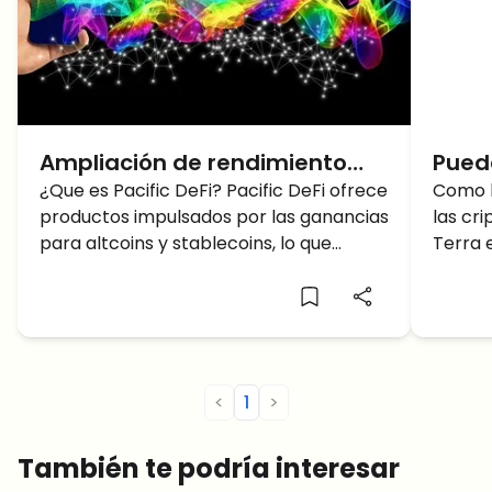
Ampliación de rendimiento
Puede
basadas en DeFi-Pacific
¿Que es Pacific DeFi? Pacific DeFi ofrece
gana
Como b
productos impulsados ​​por las ganancias
las cr
ecos
para altcoins y stablecoins, lo que
Terra 
brinda a los usuarios la
el líd
protoc
intelig
<
1
>
También te podría interesar