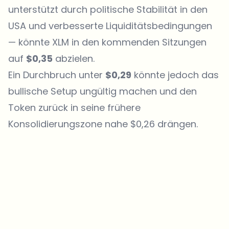
unterstützt durch politische Stabilität in den
USA und verbesserte Liquiditätsbedingungen
— könnte XLM in den kommenden Sitzungen
auf
$0,35
abzielen.
Ein Durchbruch unter
$0,29
könnte jedoch das
bullische Setup ungültig machen und den
Token
zurück in seine frühere
Konsolidierungszone nahe $0,26 drängen.
Welche Themen sollen wir vertiefen?
Wähle aus, was dich aktuell beschäftigt. Deine Auswahl fließt direkt
in unsere Themenplanung ein.