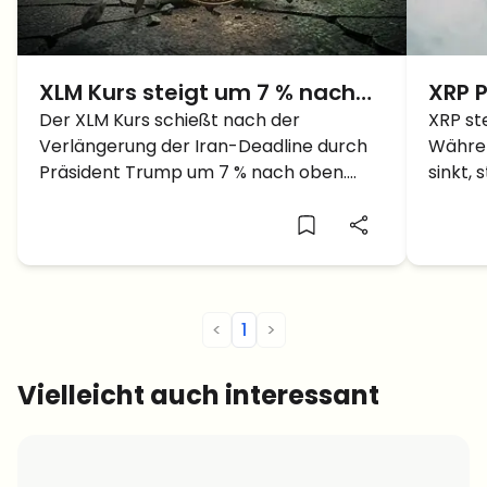
XLM Kurs steigt um 7 % nach
XRP P
Trump-Deadline-
Der XLM Kurs schießt nach der
1,50 
XRP st
Verlängerung der Iran-Deadline durch
Währen
Verlängerung für Iran: Keimt
zurü
Präsident Trump um 7 % nach oben.
sinkt, 
Hoffnung auf Frieden?
Anleger hoffen nun auf erfolgreiche
Ripple 
Friedensgespräche.
<
1
>
Vielleicht auch interessant