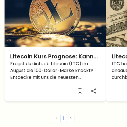
Litecoin Kurs Prognose: Kann
Litec
LTC Kurs im August $100
Fragst du dich, ob Litecoin (LTC) im
Dolla
LTC ha
August die 100-Dollar-Marke knackt?
andaue
erreichen?
Rally
Entdecke mit uns die neuesten
durchb
Markttrends und Schlüsselfaktoren, die
Widers
den Litecoin kurs nach oben treiben
könnten.
<
1
>