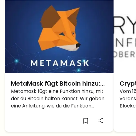
MetaMask fügt Bitcoin hinzu:
Cryp
Eine einfache Anleitung zu
Metamask fügt eine Funktion hinzu, mit
So kö
Vom 18
der du Bitcoin halten kannst. Wir geben
verans
MetaMask Snaps
teil
eine Anleitung, wie du die Funktion
Blockc
einrichten kannst.
Confe