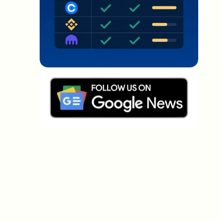
Welche Themen sollen wir vertiefen?
Wähle aus, was dich aktuell beschäftigt. Deine
Auswahl fließt direkt in unsere Themenplanung ein.