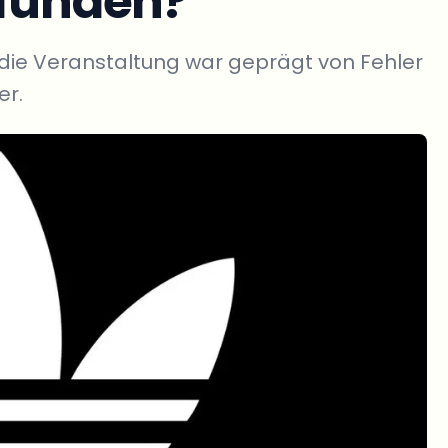
efunden?
d die Veranstaltung war geprägt von Fehler
er.