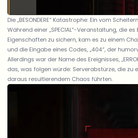
Die „BESONDERE“ Katastrophe: Ein vom Scheitern
Während einer „SPECIAL“-Veranstaltung, die es 
Eigenschaften zu sichern, kam es zu einem Cha
und die Eingabe eines Codes, „404“, der humor
Allerdings war der Name des Ereignisses, „ERR
das, was folgen würde: Serverabstürze, die zu
daraus resultierendem Chaos führten.