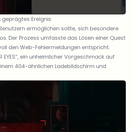
 geprägtes Ereignis
Benutzern ermöglichen sollte, sich besondere
os. Der Prozess umfasste das Lösen einer Quest
voll den Web-Fehlermeldungen entspricht.
OR EYES“, ein unheimlicher Vorgeschmack auf
 einem 404-ähnlichen Ladebildschirm und