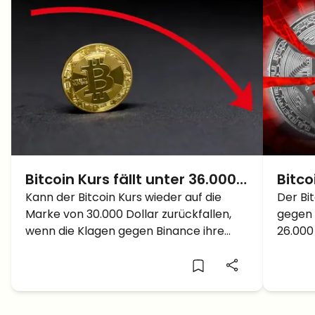
Bitcoin Kurs fällt unter 36.000
Bitco
Dollar – Kommt der Crash
Kann der Bitcoin Kurs wieder auf die
Dolla
Der Bi
Marke von 30.000 Dollar zurückfallen,
gegen 
zurück auf 30.000?
SEC z
wenn die Klagen gegen Binance ihre
26.000
Auswirkungen zeigen?
Verlu