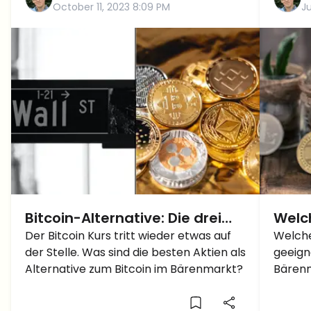
October 11, 2023 8:09 PM
Ju
Bitcoin-Alternative: Die drei
Welc
besten Aktien zum Kauf,
Der Bitcoin Kurs tritt wieder etwas auf
am b
Welche
der Stelle. Was sind die besten Aktien als
geeign
während sich Bitcoin bei
Bäre
Alternative zum Bitcoin im Bärenmarkt?
Bärenm
27.000 stabilisiert
exzel
die si