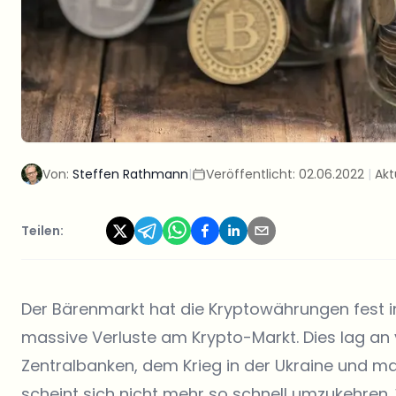
Von:
Steffen Rathmann
|
Veröffentlicht:
02.06.2022
|
Akt
Teilen:
Der Bärenmarkt hat die Kryptowährungen fest im
massive Verluste am Krypto-Markt. Dies lag an 
Zentralbanken, dem Krieg in der Ukraine und m
scheint sich nicht mehr so schnell umzukehren.