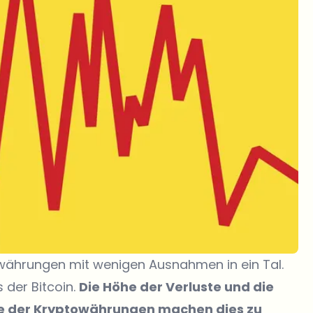
towährungen mit wenigen Ausnahmen in ein Tal.
s der Bitcoin.
Die Höhe der Verluste und die
se der Kryptowährungen machen dies zu