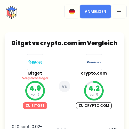
CryptoTicker
ANMELDEN
OPEN
Bitget vs crypto.com im Vergleich
Bitget
crypto.com
Vergleichssieger
4.9
vs
4.2
von 5
von 5
ZU BITGET
ZU CRYPTO.COM
0.1% spot, 0.02-