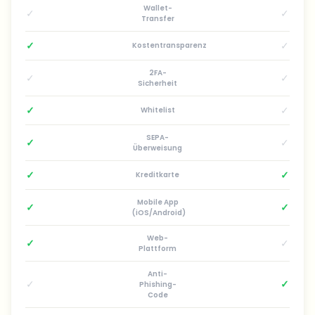
Wallet-
✓
✓
Transfer
✓
✓
Kostentransparenz
2FA-
✓
✓
Sicherheit
✓
✓
Whitelist
SEPA-
✓
✓
Überweisung
✓
✓
Kreditkarte
Mobile App
✓
✓
(iOS/Android)
Web-
✓
✓
Plattform
Anti-
✓
✓
Phishing-
Code