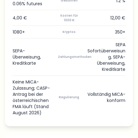
1.2 %
Gebühren
0.06% futures
Kosten für
4,00 €
12,00 €
1000 €
1080+
350+
Kryptos
SEPA
SEPA-
Sofortüberweisun
Überweisung,
g, SEPA-
Zahlungsmethoden
Kreditkarte
Überweisung,
Kreditkarte
Keine MiCA-
Zulassung; CASP-
Antrag bei der
Vollständig MiCA-
Regulierung
österreichischen
konform
FMA läuft (Stand
August 2026)