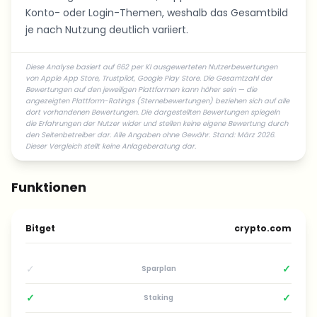
Konto- oder Login-Themen, weshalb das Gesamtbild
je nach Nutzung deutlich variiert.
Diese Analyse basiert auf 662 per KI ausgewerteten Nutzerbewertungen
von Apple App Store, Trustpilot, Google Play Store. Die Gesamtzahl der
Bewertungen auf den jeweiligen Plattformen kann höher sein — die
angezeigten Plattform-Ratings (Sternebewertungen) beziehen sich auf alle
dort vorhandenen Bewertungen. Die dargestellten Bewertungen spiegeln
die Erfahrungen der Nutzer wider und stellen keine eigene Bewertung durch
den Seitenbetreiber dar. Alle Angaben ohne Gewähr. Stand: März 2026.
Dieser Vergleich stellt keine Anlageberatung dar.
Funktionen
Bitget
crypto.com
✓
✓
Sparplan
✓
✓
Staking