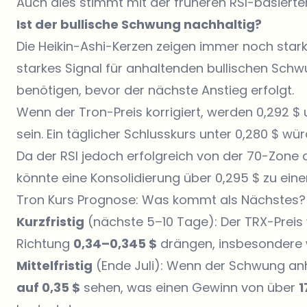
Auch dies stimmt mit der früheren RSI-basierten
Ist der bullische Schwung nachhaltig?
Die Heikin-Ashi-Kerzen zeigen immer noch star
starkes Signal für anhaltenden bullischen Schw
benötigen, bevor der nächste Anstieg erfolgt.
Wenn der Tron-Preis korrigiert, werden 0,292 $
sein. Ein täglicher Schlusskurs unter 0,280 $ wü
Da der RSI jedoch erfolgreich von der 70-Zone a
könnte eine Konsolidierung über 0,295 $ zu ein
Tron Kurs Prognose: Was kommt als Nächstes?
Kurzfristig
(nächste 5–10 Tage): Der TRX-Preis
Richtung
0,34–0,345 $
drängen, insbesondere w
Mittelfristig
(Ende Juli): Wenn der Schwung anhä
auf 0,35 $
sehen, was einen Gewinn von über
1