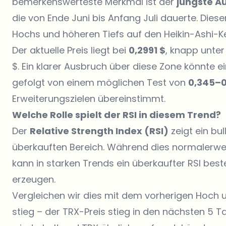
bemerkenswerteste Merkmal ist der
jüngste A
die von Ende Juni bis Anfang Juli dauerte. Die
Hochs und höheren Tiefs auf den Heikin-Ashi-Ke
Der aktuelle Preis liegt bei
0,2991 $
, knapp unte
$. Ein klarer Ausbruch über diese Zone könnte 
gefolgt von einem möglichen Test von
0,345–0
Erweiterungszielen übereinstimmt.
Welche Rolle spielt der RSI in diesem Trend?
Der
Relative Strength Index (RSI)
zeigt ein bul
überkauften Bereich. Während dies normalerweis
kann in starken Trends ein überkaufter RSI bes
erzeugen.
Vergleichen wir dies mit dem vorherigen Hoch um
stieg – der TRX-Preis stieg in den nächsten 5 