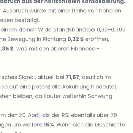
usbruch aus der horizontalen Konsolidierung
,
ser Ausbruch wurde mit einer Reihe von höheren
rzen bestätigt.
r einem kleinen Widerstandsband bei 0,30–0,305
eine Bewegung in Richtung
0,32 $
eröffnen,
,35 $
, was mit den oberen Fibonacci-
lisches Signal, aktuell bei
71,87
, deutlich im
e auf eine potenzielle Abkühlung hindeutet,
tehen bleiben, da Käufer weiterhin Schwung
 den 20. April, als der RSI ebenfalls über 70
Tagen um weitere
15%
. Wenn sich die Geschichte