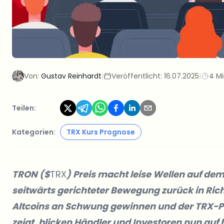
Von:
Gustav Reinhardt
|
Veröffentlicht:
16.07.2025
|
4 Mi
Teilen:
Kategorien:
TRX Kurs Prognose
TRON ($
TRX
) Preis macht leise Wellen auf d
seitwärts gerichteter Bewegung zurück in Ric
Altcoins an Schwung gewinnen und der TRX-Pr
zeigt, blicken Händler und Investoren nun auf