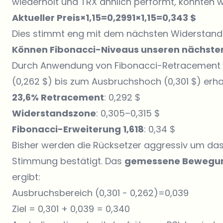
wiederholt und TRX ähnlich performt, könnten wi
Aktueller Preis×1,15=0,2991×1,15=0,343 $
Dies stimmt eng mit dem nächsten Widerstand
Können Fibonacci-Niveaus unseren nächsten 
Durch Anwendung von Fibonacci-Retracement u
(0,262 $) bis zum Ausbruchshoch (0,301 $) erhal
23,6% Retracement
: 0,292 $
Widerstandszone
: 0,305–0,315 $
Fibonacci-Erweiterung 1,618
: 0,34 $
Bisher werden die Rücksetzer aggressiv um das
Stimmung bestätigt. Das
gemessene Bewegun
ergibt:
Ausbruchsbereich (0,301 - 0,262)=0,039
Ziel = 0,301 + 0,039 = 0,340