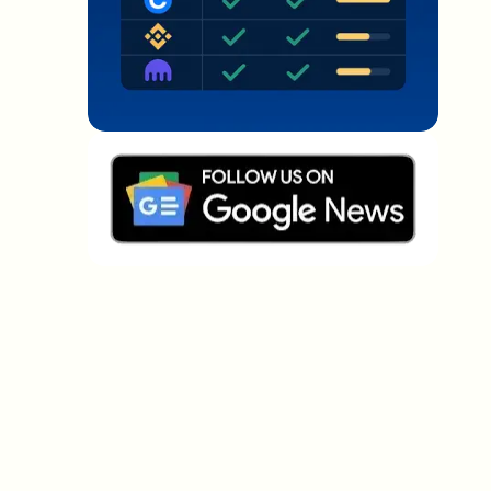
Welche Themen sollen wir vertiefen?
Wähle aus, was dich aktuell beschäftigt. Deine
Auswahl fließt direkt in unsere Themenplanung ein.