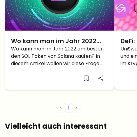
Wo kann man im Jahr 2022
DeFi:
Solana kaufen? – Nutze diese
Wo kann man im Jahr 2022 am besten
UniSwa
den SOL Token von Solana kaufen? In
und ei
Plattformen!
diesem Artikel wollen wir diese Frage
im Kry
beantworten.
einmal
<
1
>
Vielleicht auch interessant