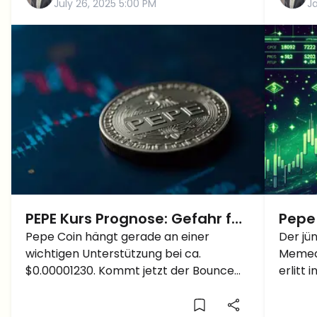
July 26, 2025 5:00 PM
J
PEPE Kurs Prognose: Gefahr für
Pepe
Pepe Coin – fällt der Kurs jetzt
Pepe Coin hängt gerade an einer
Eben
Der jü
wichtigen Unterstützung bei ca.
Memeco
nach unten?
im Bl
$0.00001230. Kommt jetzt der Bounce
erlitt 
Richtung $0.00001500 – oder geht’s
von 16
nochmal ordentlich runter?
weiter