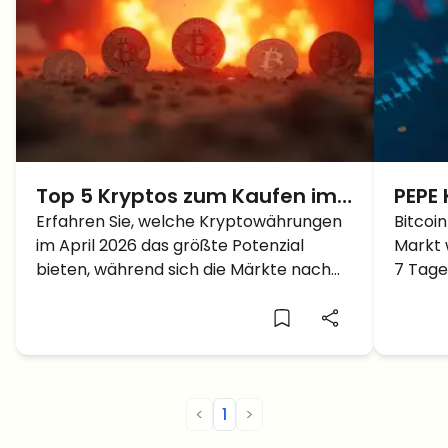
Top 5 Kryptos zum Kaufen im
PEPE 
April 2026: Erholung nach der
Erfahren Sie, welche Kryptowährungen
schi
Bitcoin
im April 2026 das größte Potenzial
Markt w
Krise
komm
bieten, während sich die Märkte nach
7 Tage
den geopolitischen Spannungen im
weiter
Nahen Osten stabilisieren.
<
1
>