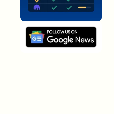
Welche Themen sollen wir vertiefen?
Wähle aus, was dich aktuell beschäftigt. Deine
Auswahl fließt direkt in unsere Themenplanung ein.
Crypto-News, die wirklich Mehrwert
bringen.