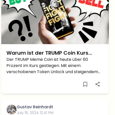
Warum ist der TRUMP Coin Kurs
heute über 60 Prozent gestiegen?
Der TRUMP Meme Coin ist heute über 60
Prozent im Kurs gestiegen. Mit einem
verschobenen Token Unlock und steigendem
Hype stellt sich die Frage: Beginnt hier etwas
richtig Grosses?
Gustav Reinhardt
July 16, 2024 12:41 PM