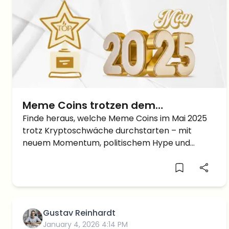
Meme Coins trotzen dem
Marktcrash: Ausblick für Mai 2025
Finde heraus, welche Meme Coins im Mai 2025
trotz Kryptoschwäche durchstarten – mit
und Prognose für Q2
neuem Momentum, politischem Hype und
Kursprognosen für das zweite Quartal.
Gustav Reinhardt
January 4, 2026 4:14 PM