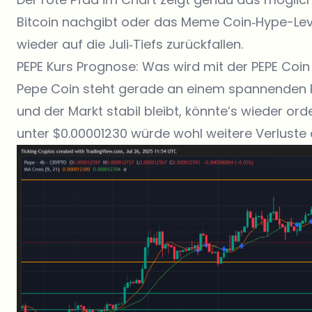
Bitcoin nachgibt oder das Meme Coin‑Hype-Leve
wieder auf die Juli‑Tiefs zurückfallen.
PEPE Kurs Prognose: Was wird mit der PEPE Coin
Pepe Coin steht gerade an einem spannenden P
und der Markt stabil bleibt, könnte’s wieder or
unter $0.00001230 würde wohl weitere Verluste 