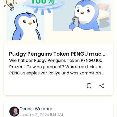
Pudgy Penguins Token PENGU macht
100 Prozent Gewinn inmitten von
Wie hat der Pudgy Penguins Token PENGU 100
Prozent Gewinn gemacht? Was steckt hinter
Meme Coin Hype
PENGUs explosiver Rallye und was kommt als
Nächstes für diesen aufstrebenden Krypto
Star?
Dennis Weidner
January 21, 2025 11:14 AM