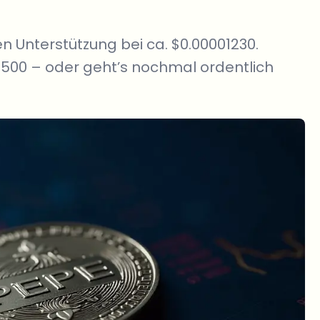
n Unterstützung bei ca. $0.00001230.
1500 – oder geht’s nochmal ordentlich