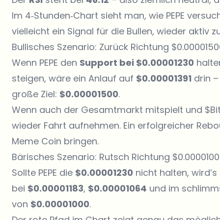
Im 4‑Stunden‑Chart sieht man, wie PEPE versucht
vielleicht ein Signal für die Bullen, wieder aktiv 
Bullisches Szenario: Zurück Richtung $0.000015
Wenn PEPE den
Support bei $0.00001230
halte
steigen, wäre ein Anlauf auf
$0.00001391
drin –
große Ziel:
$0.00001500
.
Wenn auch der Gesamtmarkt mitspielt und $Bitco
wieder Fahrt aufnehmen. Ein erfolgreicher Reb
Meme Coin bringen.
Bärisches Szenario: Rutsch Richtung $0.000010
Sollte PEPE die
$0.00001230
nicht halten, wird’s
bei
$0.00001183
,
$0.00001064
und im schlimms
von
$0.00001000
.
Der rote Pfad im Chart zeigt genau das mögli