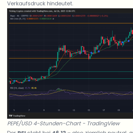
Verkaufsdruck hindeutet.
PEPE/USD 4-Stunden-Chart -
TradingView
Der
RSI
steht bei
46.12
– also ziemlich neutral,