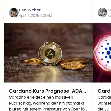
Lisa Weber
G
April 7, 2025 11:21 AM
A
Cardano Kurs Prognose: ADA
Card
stürzt um über 16% ab – Einer
Cardano erleidet einen massiven
währ
Cardan
Rückschlag, während der Kryptomarkt
währen
der schlimmsten Einbrüche in
geht
blutet. Mit einem Preissturz von über 16
die EU-