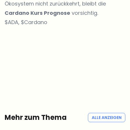
Ökosystem nicht zurückkehrt, bleibt die
Cardano Kurs Prognose
vorsichtig.
$ADA, $Cardano
Welche Themen sollen wir vertiefen?
Wähle aus, was dich aktuell beschäftigt. Deine Auswahl fließt direkt
in unsere Themenplanung ein.
Crypto-News, die wirklich Mehrwert bringen.
Wöchentlich. 60 Sekunden Lesezeit. Sorgfältig kuratiert von unserer
Redaktion — kein Hype, keine Werbe-Mails, kein Spam.
Kein Spam
Datenschutzerklärung
Mehr zum Thema
ALLE ANZEIGEN