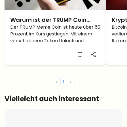
Warum ist der TRUMP Coin
Kryp
Kurs heute über 60 Prozent
Der TRUMP Meme Coin ist heute über 60
Präs
Bitcoi
Prozent im Kurs gestiegen. Mit einem
verlie
gestiegen?
Amt –
verschobenen Token Unlock und
Rekord
steigendem Hype stellt sich die Frage:
Analys
Beginnt hier etwas richtig Grosses?
bald e
<
1
>
Vielleicht auch interessant