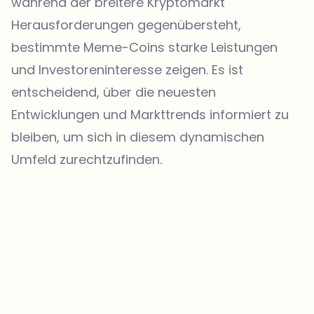
während
der breitere Kryptomarkt
Herausforderungen gegenübersteht,
bestimmte Meme-Coins starke Leistungen
und Investoreninteresse zeigen. Es ist
entscheidend, über die neuesten
Entwicklungen und Markttrends informiert zu
bleiben, um sich in diesem dynamischen
Umfeld zurechtzufinden.
Welche Themen sollen wir vertiefen?
Wähle aus, was dich aktuell beschäftigt. Deine Auswahl fließt direkt
in unsere Themenplanung ein.
Crypto-News, die wirklich Mehrwert bringen.