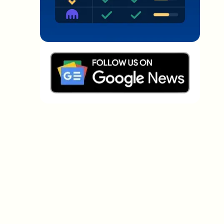
Welche Themen sollen wir vertiefen?
Wähle aus, was dich aktuell beschäftigt. Deine
Auswahl fließt direkt in unsere Themenplanung ein.
Crypto-News, die wirklich Mehrwert
bringen.