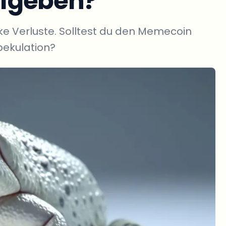
fgeben?
rke Verluste. Solltest du den Memecoin
Spekulation?