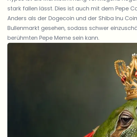
stark fallen lässt. Dies ist auch mit dem Pepe C
Anders als der Dogecoin und der Shiba Inu Coi
Bullenmarkt gesehen, sodass schwer einzuschät
berühmten Pepe Meme sein kann.