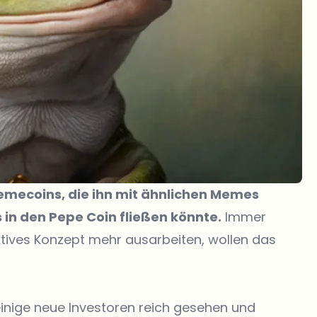
mecoins, die ihn mit ähnlichen Memes
in den Pepe Coin fließen könnte.
Immer
tives Konzept mehr ausarbeiten, wollen das
inige neue Investoren reich gesehen und