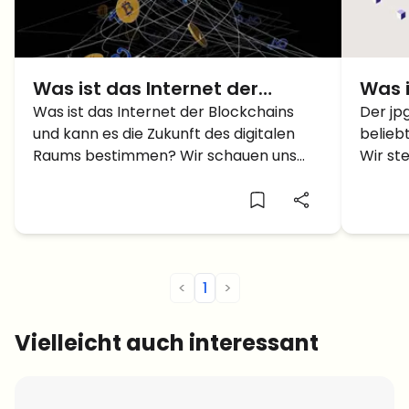
Was ist das Internet der
Was i
Blockchains? – Eine Einführung
Was ist das Internet der Blockchains
Einf
Der jpg
und kann es die Zukunft des digitalen
belieb
in eine aufregende Zukunft
Mark
Raums bestimmen? Wir schauen uns
Wir st
den Begriff genauer an.
NFTs v
<
1
>
Vielleicht auch interessant