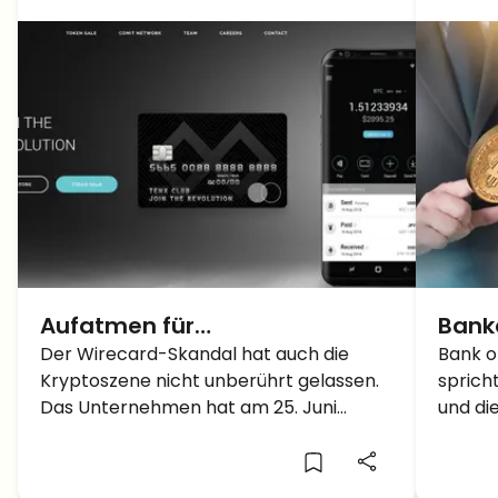
Aufatmen für
Banke
Kryptokreditkarten-Besitzer –
Der Wirecard-Skandal hat auch die
aber
Bank o
Kryptoszene nicht unberührt gelassen.
sprich
TenX und crypto.com wieder
Regu
Das Unternehmen hat am 25. Juni
und di
in Betrieb
pro-
Insolvenz angemeldet. Einen Tag später
Krypto
der 
haben die großen Kryptokreditkarten-
ohne R
Anbieter crypto.com und TenX bekannt
Zukunf