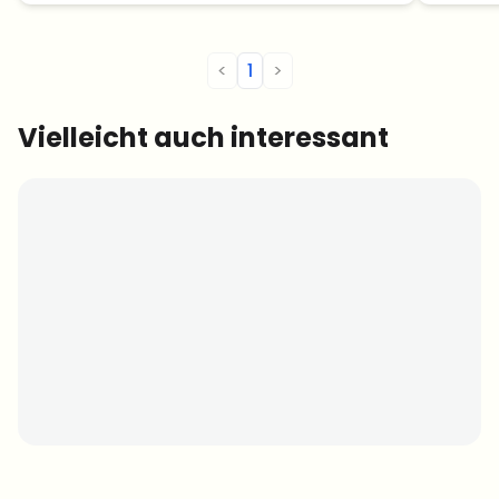
gegeben, dass die Karten innerhalb 24
Stunden nicht mehr funktionieren
werden. Die […]
<
1
>
Vielleicht auch interessant