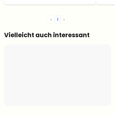
vorbereiten.
Dollar 
<
1
>
Vielleicht auch interessant