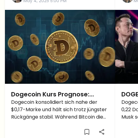
May 4, 2025 5:00 PM
M
Dogecoin Kurs Prognose:
DOGE
Macht sich DOGE bereit für den
Dogecoin konsolidiert sich nahe der
Rück
Dogeco
$0,17-Marke und hält sich trotz jüngster
0,22 D
Ausbruch über 0.20 Dollar?
und 
Rückgänge stabil. Während Bitcoin die
Musk s
zu 1 
$100K-Marke ins Auge fasst, könnte
bekann
DOGE sich auf einen bullischen Anstieg
steht 