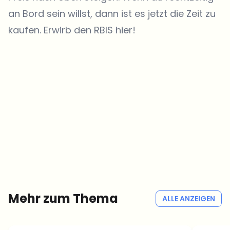
an Bord sein willst, dann ist es jetzt die Zeit zu
kaufen. Erwirb den RBIS hier!
Welche Themen sollen wir vertiefen?
Wähle aus, was dich aktuell beschäftigt. Deine Auswahl fließt direkt
in unsere Themenplanung ein.
Crypto-News, die wirklich Mehrwert bringen.
Wöchentlich. 60 Sekunden Lesezeit. Sorgfältig kuratiert von unserer
Redaktion — kein Hype, keine Werbe-Mails, kein Spam.
Kein Spam
Datenschutzerklärung
Mehr zum Thema
ALLE ANZEIGEN