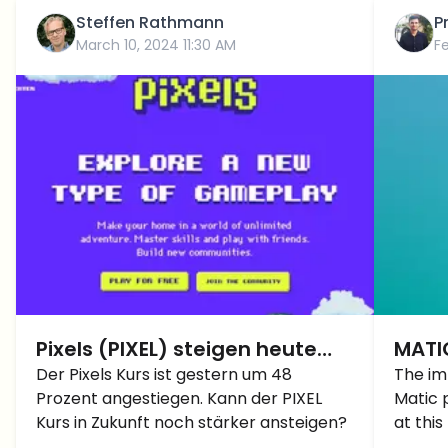
Steffen Rathmann
P
March 10, 2024 11:30 AM
F
Pixels (PIXEL) steigen heute
MATIC
um 48 %: Was ist der Grund?
Der Pixels Kurs ist gestern um 48
Will 
The im
Prozent angestiegen. Kann der PIXEL
Matic 
Kurs in Zukunft noch stärker ansteigen?
at this