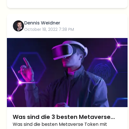
Dennis Weidner
October 18, 2022 7:38 PM
Was sind die 3 besten Metaverse
Token mit dem größten Potenzial für
Was sind die besten Metaverse Token mit