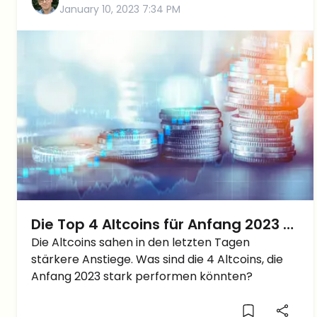
January 10, 2023 7:34 PM
Die Top 4 Altcoins für Anfang 2023 –
Verpasse nicht diese Coins, bevor
Die Altcoins sahen in den letzten Tagen
stärkere Anstiege. Was sind die 4 Altcoins, die
sie durch die Decke gehen!
Anfang 2023 stark performen könnten?