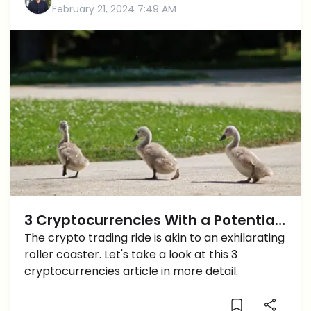
February 21, 2024 7:49 AM
3 Cryptocurrencies With a Potential
to Rise 50x
The crypto trading ride is akin to an exhilarating
roller coaster. Let's take a look at this 3
cryptocurrencies article in more detail.