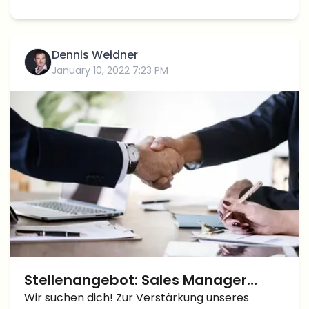
Dennis Weidner
January 10, 2022 7:23 PM
Stellenangebot: Sales Manager
(Ortsunabhängig Arbeiten)
Wir suchen dich! Zur Verstärkung unseres