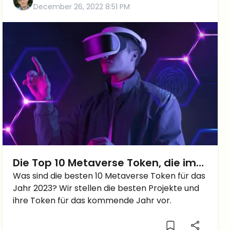
December 26, 2022 8:51 PM
Die Top 10 Metaverse Token, die im
Jahr 2023 explodieren könnten
Was sind die besten 10 Metaverse Token für das
Jahr 2023? Wir stellen die besten Projekte und
ihre Token für das kommende Jahr vor.