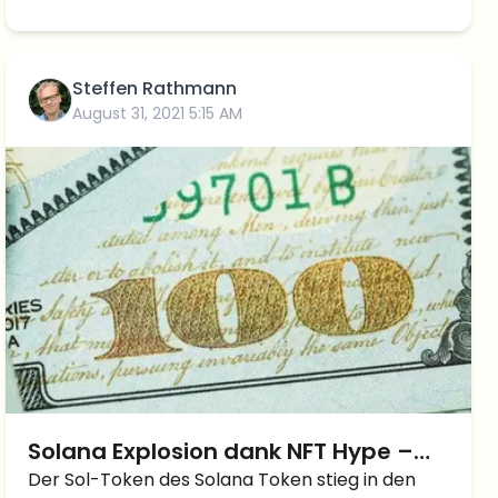
Steffen Rathmann
August 31, 2021 5:15 AM
Solana Explosion dank NFT Hype –
Kryptowährung explodiert und
Der Sol-Token des Solana Token stieg in den