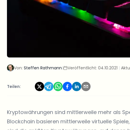
Von:
Steffen Rathmann
|
Veröffentlicht:
04.10.2021
|
Aktu
Teilen:
Kryptowährungen sind mittlerweile mehr als Spek
Blockchain basieren mittlerweile virtuelle Spie