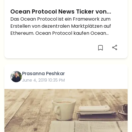
Ocean Protocol News Ticker von
CryptoTicker
Das Ocean Protocol ist ein Framework zum
Erstellen von dezentralen Marktplätzen auf
Ethereum. Ocean Protocol kaufen Ocean
Protcol Newsticker 30.10.2020: Ocean Protocol
und die Bundesbank gehen eine
Zusammenarbeit ein 23.09.2020: Was wurde aus
der Ocean Kurs Prognose? 07.09.2020: Ocean
Protocol […]
Prasanna Peshkar
June 4, 2019 10:35 PM