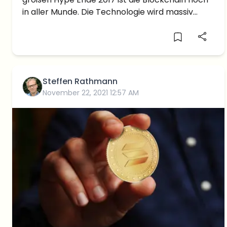
in aller Munde. Die Technologie wird massiv
weiterentwickelt bzw. wird daran geforscht.
Heute wollen wir uns der Frage widmen, wann
Blockchain eigentlich erfunden wurde. Wie
immer […]
Steffen Rathmann
November 22, 2021 12:57 AM