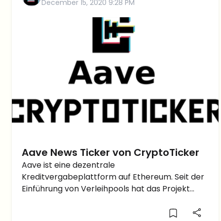
December 15, 2020 9:28 PM
Aave News Ticker von CryptoTicker
Aave ist eine dezentrale
Kreditvergabeplattform auf Ethereum. Seit der
Einführung von Verleihpools hat das Projekt
einen phänomenalen Aufstieg hinter sich. Auf
Aave kann jeder Ether als auch ERC-20 Token