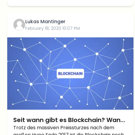
gegen Zinsen verleihen und sich ebenfalls
Token leihen. Aave gilt als […]
Lukas Mantinger
February 18, 2020 10:07 PM
Seit wann gibt es Blockchain? Wann
wurde Blockchain erfunden?
Trotz des massiven Preissturzes nach dem
großen Hype Ende 2017 ist die Blockchain noch