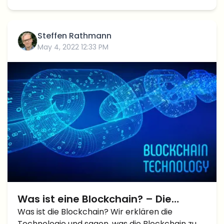
und vom New […]
Steffen Rathmann
May 4, 2022 12:33 PM
Was ist eine Blockchain? – Die
Technik einfach erklärt
Was ist die Blockchain? Wir erklären die
Technologie und sagen, was die Blockchain zu