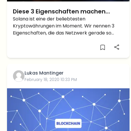
Diese 3 Eigenschaften machen
Solana gerade so beliebt
Solana ist eine der beliebtesten
Kryptowährungen im Moment. Wir nennen 3
Eigenschaften, die das Netzwerk gerade so
beliebt machen.
Lukas Mantinger
February 18, 2020 10:33 PM