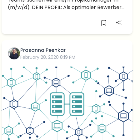
(m/w/d). DEIN PROFIL: Als optimaler Bewerber
bringst du folgende Merkmale mit: Du hast
Praxiserfahrungen im Bereich
Projektmanagement vorzuweisen und bereits
andere Projekte erfolgreich geführt Du hast
Erfahrung in der […]
Prasanna Peshkar
February 28, 2020 8:19 PM