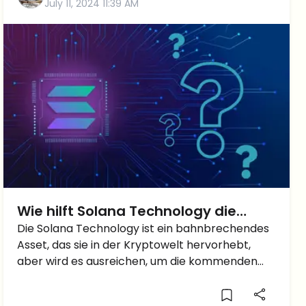
July 11, 2024 11:39 AM
Wie hilft Solana Technology die
Herausforderungen zu meistern?
Die Solana Technology ist ein bahnbrechendes
Asset, das sie in der Kryptowelt hervorhebt,
aber wird es ausreichen, um die kommenden
Herausforderungen zu meistern?