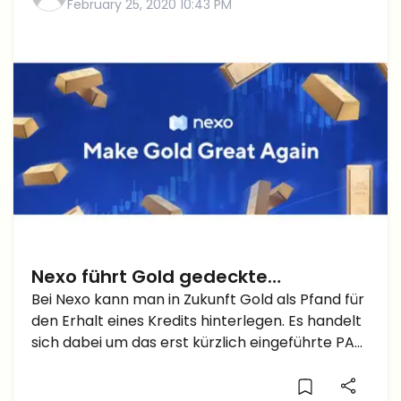
February 25, 2020 10:43 PM
Nexo führt Gold gedeckte
Kreditvergabe auf Blockchain ein
Bei Nexo kann man in Zukunft Gold als Pfand für
den Erhalt eines Kredits hinterlegen. Es handelt
sich dabei um das erst kürzlich eingeführte PAX
Gold, ein Ethereum Token, der physisches Gold
repräsentiert, welches in London aufbewahrt