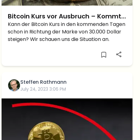
Bitcoin Kurs vor Ausbruch – Kommt
der Anstieg auf 30.000 Dollar?
Kann der Bitcoin Kurs in den kommenden Tagen
schon in Richtung der Marke von 30.000 Dollar
steigen? Wir schauen uns die Situation an.
Steffen Rathmann
July 24, 2023 3:06 PM