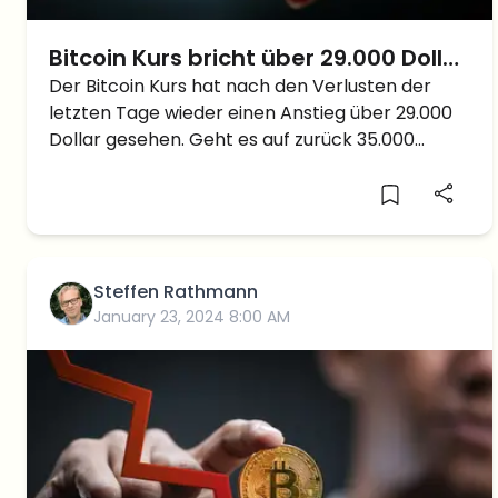
Bitcoin Kurs bricht über 29.000 Dollar
aus – 35.000 Dollar in Sicht?
Der Bitcoin Kurs hat nach den Verlusten der
letzten Tage wieder einen Anstieg über 29.000
Dollar gesehen. Geht es auf zurück 35.000
Dollar?
Steffen Rathmann
January 23, 2024 8:00 AM