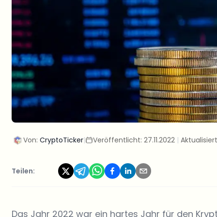
Von:
CryptoTicker
|
Veröffentlicht:
27.11.2022
|
Aktualisier
Teilen:
Das Jahr 2022 war ein hartes Jahr für den Kry