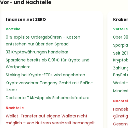
Vor- und Nachteile
finanzen.net ZERO
Krake
Vorteile
Vorteile
0 % explizite Ordergebühren – Kosten
Über 3
entstehen nur über den Spread
Sparpl
33 Kryptowährungen handelbar
Seit 20
Sparpläne bereits ab 0,01 € für Krypto und
Krypto
Wertpapiere
Zahlun
Staking bei Krypto-ETPs wird angeboten
PayPal 
Kryptoverwahrer Tangany GmbH mit BaFin-
Wallet-
Lizenz
Mindes
Dedizierte TAN-App als Sicherheitsfeature
Nachtei
Nachteile
Handel
Wallet-Transfer auf eigene Wallets nicht
günsti
möglich – von Nutzern vereinzelt bemängelt
Gesamt