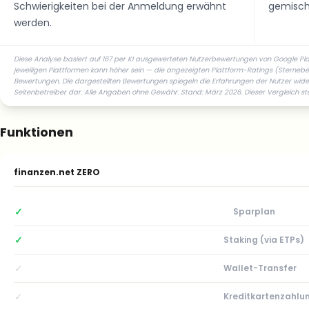
Schwierigkeiten bei der Anmeldung erwähnt
gemischt
werden.
Diese Analyse basiert auf 167 per KI ausgewerteten Nutzerbewertungen von Google Pl
jeweiligen Plattformen kann höher sein — die angezeigten Plattform-Ratings (Sterneb
Bewertungen. Die dargestellten Bewertungen spiegeln die Erfahrungen der Nutzer wide
Seitenbetreiber dar. Alle Angaben ohne Gewähr. Stand: März 2026. Dieser Vergleich st
Funktionen
finanzen.net ZERO
✓
Sparplan
✓
Staking (via ETPs)
✓
Wallet-Transfer
✓
Kreditkartenzahlu