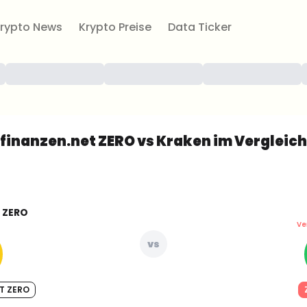
rypto News
Krypto Preise
Data Ticker
finanzen.net ZERO vs Kraken im Vergleich
 ZERO
Ve
vs
T ZERO