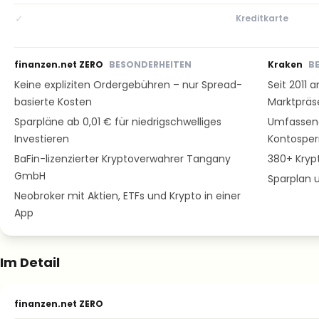
✓
Kreditkarte
finanzen.net ZERO
BESONDERHEITEN
Kraken
B
Keine expliziten Ordergebühren – nur Spread-
Seit 2011
basierte Kosten
Marktpräs
Sparpläne ab 0,01 € für niedrigschwelliges
Umfassende
Investieren
Kontosper
BaFin-lizenzierter Kryptoverwahrer Tangany
380+ Kryp
GmbH
Sparplan u
Neobroker mit Aktien, ETFs und Krypto in einer
App
Im Detail
finanzen.net ZERO