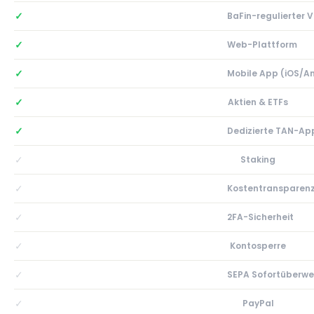
✓
BaFin-regulierter 
✓
Web-Plattform
✓
Mobile App (iOS/A
✓
Aktien & ETFs
✓
Dedizierte TAN-Ap
✓
Staking
✓
Kostentransparen
✓
2FA-Sicherheit
✓
Kontosperre
✓
SEPA Sofortüberwe
✓
PayPal