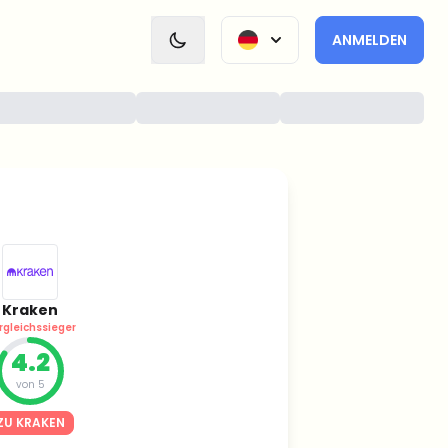
ANMELDEN
Kraken
rgleichssieger
4.2
von 5
ZU KRAKEN