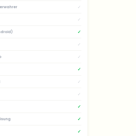
✓
Verwahrer
✓
✓
ndroid)
✓
✓
p
✓
✓
z
✓
✓
✓
isung
✓