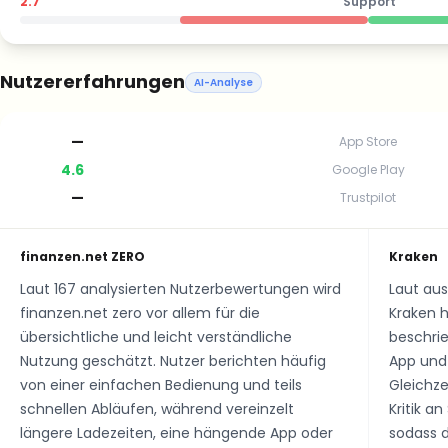
2.7
Support
Nutzererfahrungen
AI-Analyse
—
App Store
4.6
Google Play
—
Trustpilot
finanzen.net ZERO
Kraken
Laut 167 analysierten Nutzerbewertungen wird
Laut au
finanzen.net zero vor allem für die
Kraken h
übersichtliche und leicht verständliche
beschrie
Nutzung geschätzt. Nutzer berichten häufig
App und
von einer einfachen Bedienung und teils
Gleichze
schnellen Abläufen, während vereinzelt
Kritik 
längere Ladezeiten, eine hängende App oder
sodass 