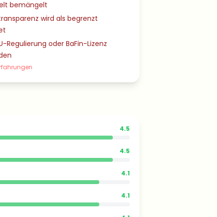
zelt bemängelt
ransparenz wird als begrenzt
et
U-Regulierung oder BaFin-Lizenz
den
Erfahrungen
4.5
4.5
4.1
4.1