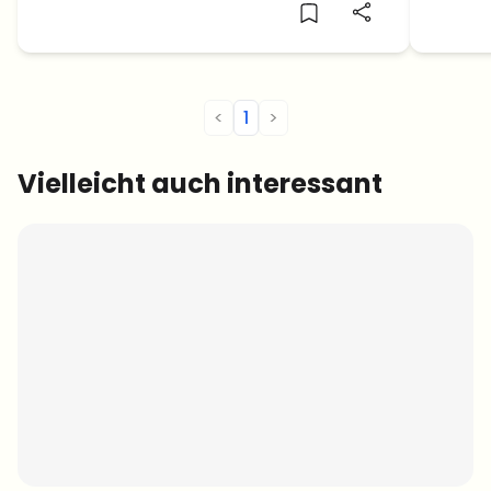
für das zweite Quartal.
Kurs p
<
1
>
Vielleicht auch interessant