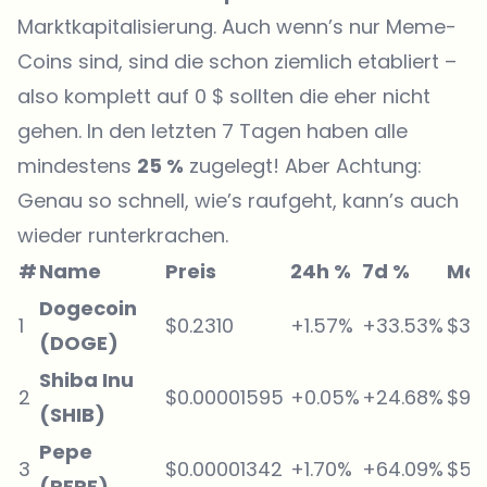
Marktkapitalisierung. Auch wenn’s nur Meme-
Coins sind, sind die schon ziemlich etabliert –
also komplett auf 0 $ sollten die eher nicht
gehen. In den letzten 7 Tagen haben alle
mindestens
25 %
zugelegt! Aber Achtung:
Genau so schnell, wie’s raufgeht, kann’s auch
wieder runterkrachen.
#
Name
Preis
24h %
7d %
Mar
Dogecoin
1
$0.2310
+1.57%
+33.53%
$34
(DOGE)
Shiba Inu
2
$0.00001595
+0.05%
+24.68%
$9.
(SHIB)
Pepe
3
$0.00001342
+1.70%
+64.09%
$5.
(PEPE)