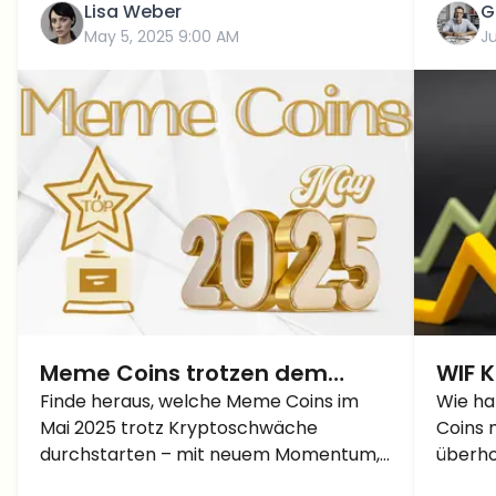
Lisa Weber
G
May 5, 2025 9:00 AM
Ju
Meme Coins trotzen dem
WIF 
Marktcrash: Ausblick für Mai
Finde heraus, welche Meme Coins im
Gewi
Wie ha
Mai 2025 trotz Kryptoschwäche
Coins 
2025 und Prognose für Q2
Dogw
durchstarten – mit neuem Momentum,
überho
politischem Hype und Kursprognosen
Ausbru