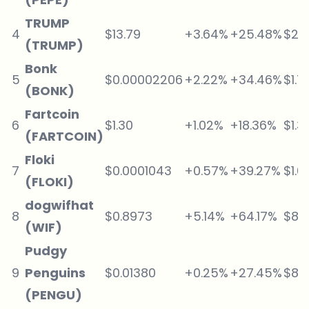
TRUMP
4
$13.79
+3.64%
+25.48%
$2.
(TRUMP)
Bonk
5
$0.00002206
+2.22%
+34.46%
$1.7
(BONK)
Fartcoin
6
$1.30
+1.02%
+18.36%
$1.3
(FARTCOIN)
Floki
7
$0.0001043
+0.57%
+39.27%
$1.0
(FLOKI)
dogwifhat
8
$0.8973
+5.14%
+64.17%
$89
(WIF)
Pudgy
9
Penguins
$0.01380
+0.25%
+27.45%
$86
(PENGU)