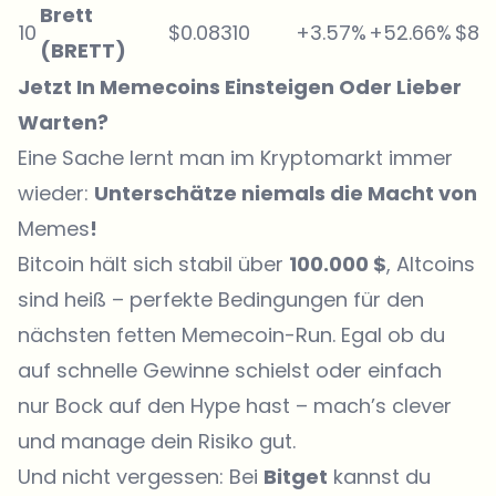
Brett
10
$0.08310
+3.57%
+52.66%
$82
(BRETT)
Jetzt In Memecoins Einsteigen Oder Lieber
Warten?
Eine Sache lernt man im Kryptomarkt immer
wieder:
Unterschätze niemals die Macht von
Memes
!
Bitcoin hält sich stabil über
100.000 $
, Altcoins
sind heiß – perfekte Bedingungen für den
nächsten fetten Memecoin-Run. Egal ob du
auf schnelle Gewinne schielst oder einfach
nur Bock auf den Hype hast – mach’s clever
und manage dein Risiko gut.
Und nicht vergessen: Bei
Bitget
kannst du