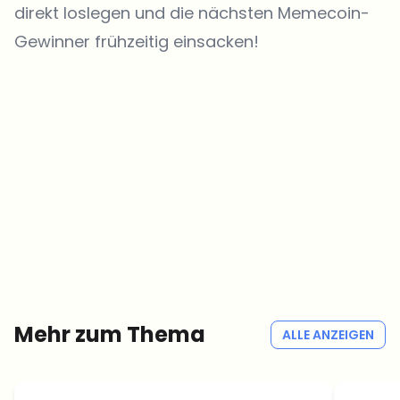
direkt loslegen und die nächsten Memecoin-
Gewinner frühzeitig einsacken!
Welche Themen sollen wir vertiefen?
Wähle aus, was dich aktuell beschäftigt. Deine Auswahl fließt direkt
in unsere Themenplanung ein.
Crypto-News, die wirklich Mehrwert bringen.
Wöchentlich. 60 Sekunden Lesezeit. Sorgfältig kuratiert von unserer
Redaktion — kein Hype, keine Werbe-Mails, kein Spam.
Kein Spam
Datenschutzerklärung
Mehr zum Thema
ALLE ANZEIGEN