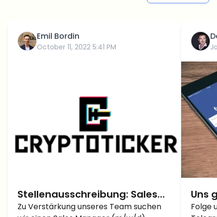
Emil Bordin
D
October 11, 2022 5:41 PM
J
Stellenausschreibung: Sales
Uns g
Manager
Zu Verstärkung unseres Team suchen
Twit
Folge 